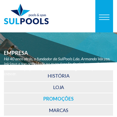
EMPRESA
Há 40 anos atrás, o fundador da SulPools Lda. Armando Várzea,
iniciava a sua actividade na manutenção de piscinas, mais tarde
abriria uma pequena loja. Desde então o negócio não parou de
crescer.
HISTÓRIA
LOJA
PROMOÇÕES
MARCAS